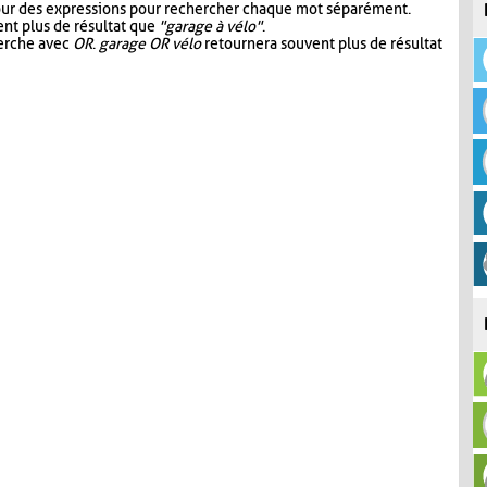
our des expressions pour rechercher chaque mot séparément.
nt plus de résultat que
"garage à vélo"
.
herche avec
OR
.
garage OR vélo
retournera souvent plus de résultat