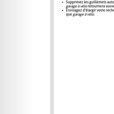
Supprimez les guillemets aut
garage à vélo
retournera souve
Envisagez d'élargir votre rec
que
garage à vélo
.