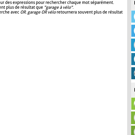
our des expressions pour rechercher chaque mot séparément.
nt plus de résultat que
"garage à vélo"
.
herche avec
OR
.
garage OR vélo
retournera souvent plus de résultat