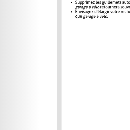
Supprimez les guillemets aut
garage à vélo
retournera souve
Envisagez d'élargir votre rec
que
garage à vélo
.