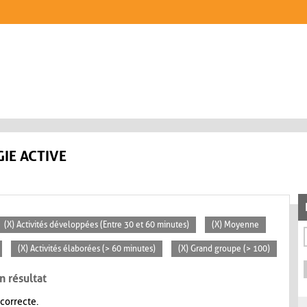
IE ACTIVE
(X) Activités développées (Entre 30 et 60 minutes)
(X) Moyenne
(X) Activités élaborées (> 60 minutes)
(X) Grand groupe (> 100)
n résultat
 correcte.