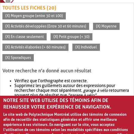
TOUTES LES FICHES (20)
(X) Moyen groupe (entre 30 et 100)
(X) Activités développées (Entre 30 et 60 minutes)
(X) Moyenne
(X) En classe seulement
(X) Petit groupe (< 30)
(X) Activités élaborées (> 60 minutes)
(X) Individuel
(X) Sporadiques
Votre recherche n'a donné aucun résultat
Vérifiez que l'orthographe est correcte.
Supprimez les guillemets autour des expressions pour
rechercher chaque mot séparément.
garage à vélo
retournera
souvent plus de résultat que
"garage à vélo"
.
NOTRE SITE WEB UTILISE DES TÉMOINS AFIN DE
Envisagez d'élargir votre recherche avec
OR
.
garage OR vélo
retournera souvent plus de résultat que
garage à vélo
.
REHAUSSER VOTRE EXPÉRIENCE DE NAVIGATION.
Le site web de Polytechnique Montréal utilise des témoins de connexion
afin de recueillir des statistiques générales et offrir une meilleure
expérience à ses visiteurs. En naviguant sur le site, vous acceptez
l’utilisation de ces témoins selon les modalités spécifiées aux conditions