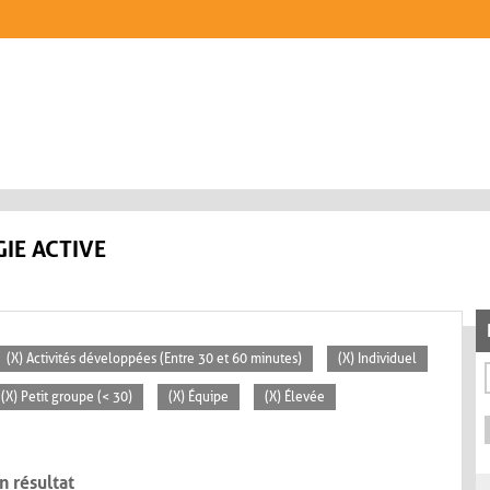
IE ACTIVE
(X) Activités développées (Entre 30 et 60 minutes)
(X) Individuel
(X) Petit groupe (< 30)
(X) Équipe
(X) Élevée
n résultat