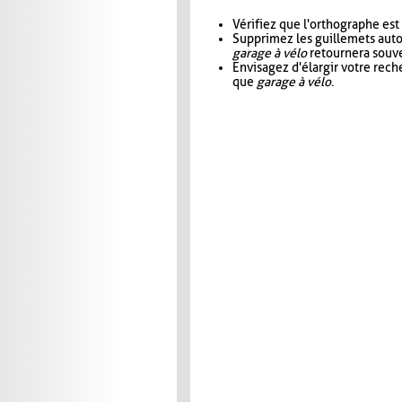
Vérifiez que l'orthographe est
Supprimez les guillemets aut
garage à vélo
retournera souve
Envisagez d'élargir votre rec
que
garage à vélo
.