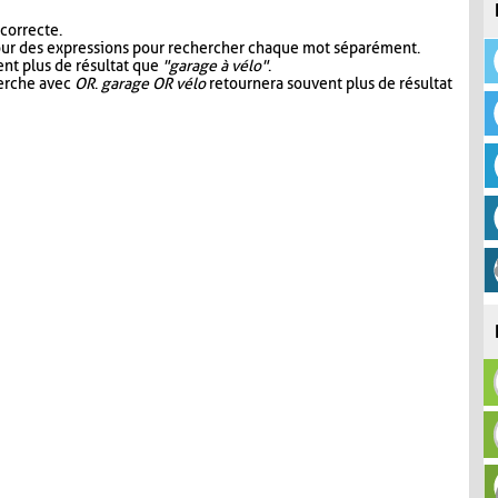
 correcte.
our des expressions pour rechercher chaque mot séparément.
nt plus de résultat que
"garage à vélo"
.
herche avec
OR
.
garage OR vélo
retournera souvent plus de résultat