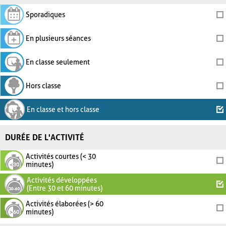
Sporadiques
En plusieurs séances
En classe seulement
Hors classe
En classe et hors classe
DURÉE DE L'ACTIVITÉ
Activités courtes (< 30
minutes)
Activités développées
(Entre 30 et 60 minutes)
Activités élaborées (> 60
minutes)