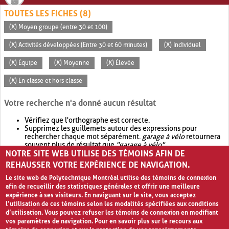
TOUTES LES FICHES (8)
(X) Moyen groupe (entre 30 et 100)
(X) Activités développées (Entre 30 et 60 minutes)
(X) Individuel
(X) Équipe
(X) Moyenne
(X) Élevée
(X) En classe et hors classe
Votre recherche n'a donné aucun résultat
Vérifiez que l'orthographe est correcte.
Supprimez les guillemets autour des expressions pour
rechercher chaque mot séparément.
garage à vélo
retournera
souvent plus de résultat que
"garage à vélo"
.
NOTRE SITE WEB UTILISE DES TÉMOINS AFIN DE
Envisagez d'élargir votre recherche avec
OR
.
garage OR vélo
retournera souvent plus de résultat que
garage à vélo
.
REHAUSSER VOTRE EXPÉRIENCE DE NAVIGATION.
Le site web de Polytechnique Montréal utilise des témoins de connexion
afin de recueillir des statistiques générales et offrir une meilleure
expérience à ses visiteurs. En naviguant sur le site, vous acceptez
l’utilisation de ces témoins selon les modalités spécifiées aux conditions
d’utilisation. Vous pouvez refuser les témoins de connexion en modifiant
vos paramètres de navigation. Pour en savoir plus sur le recours aux