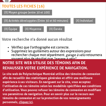
TOUTES LES FICHES (16)
(X) Moyen groupe (entre 30 et 100)
(X) Activités développées (Entre 30 et 60 minutes)
(X) Individuel
(X) Équipe
(X) Moyenne
(X) Élevée
Votre recherche n'a donné aucun résultat
Vérifiez que l'orthographe est correcte.
Supprimez les guillemets autour des expressions pour
rechercher chaque mot séparément.
garage à vélo
retournera
souvent plus de résultat que
"garage à vélo"
.
NOTRE SITE WEB UTILISE DES TÉMOINS AFIN DE
Envisagez d'élargir votre recherche avec
OR
.
garage OR vélo
retournera souvent plus de résultat que
garage à vélo
.
REHAUSSER VOTRE EXPÉRIENCE DE NAVIGATION.
Le site web de Polytechnique Montréal utilise des témoins de connexion
afin de recueillir des statistiques générales et offrir une meilleure
expérience à ses visiteurs. En naviguant sur le site, vous acceptez
l’utilisation de ces témoins selon les modalités spécifiées aux conditions
d’utilisation. Vous pouvez refuser les témoins de connexion en modifiant
vos paramètres de navigation. Pour en savoir plus sur le recours aux
témoins de connexion et sur la protection de vos renseignements
personnels,
cliquez ici
.
Avis de confidentialité et conditions d’utilisation