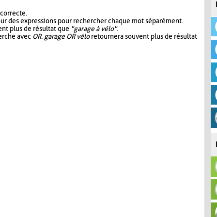
 correcte.
our des expressions pour rechercher chaque mot séparément.
nt plus de résultat que
"garage à vélo"
.
herche avec
OR
.
garage OR vélo
retournera souvent plus de résultat