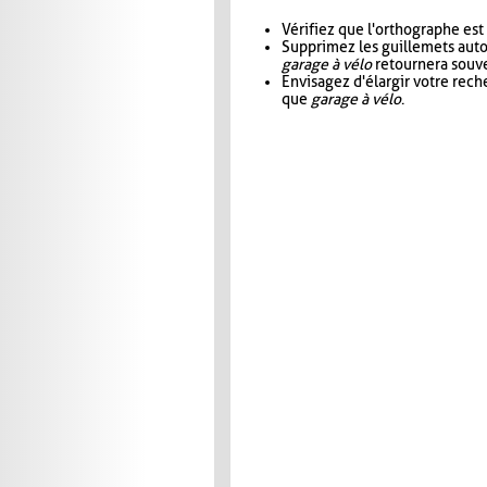
Vérifiez que l'orthographe est
Supprimez les guillemets aut
garage à vélo
retournera souve
Envisagez d'élargir votre rec
que
garage à vélo
.