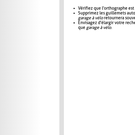
Vérifiez que l'orthographe est
Supprimez les guillemets aut
garage à vélo
retournera souve
Envisagez d'élargir votre rec
que
garage à vélo
.