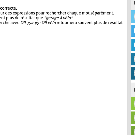
 correcte.
our des expressions pour rechercher chaque mot séparément.
nt plus de résultat que
"garage à vélo"
.
herche avec
OR
.
garage OR vélo
retournera souvent plus de résultat