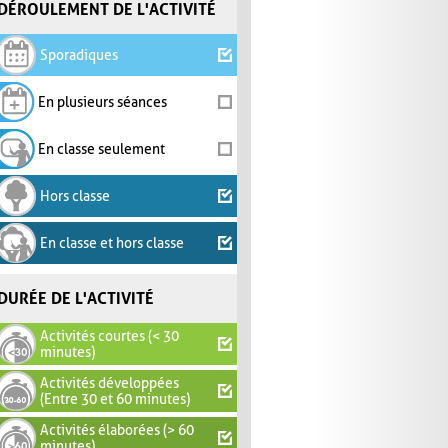
DÉROULEMENT DE L'ACTIVITÉ
Sporadiques
En plusieurs séances
En classe seulement
Hors classe
En classe et hors classe
DURÉE DE L'ACTIVITÉ
Activités courtes (< 30
minutes)
Activités développées
(Entre 30 et 60 minutes)
Activités élaborées (> 60
minutes)