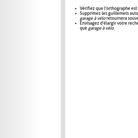
Vérifiez que l'orthographe est
Supprimez les guillemets aut
garage à vélo
retournera souve
Envisagez d'élargir votre rec
que
garage à vélo
.