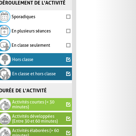
DÉROULEMENT DE L'ACTIVITÉ
Sporadiques
En plusieurs séances
En classe seulement
Hors classe
En classe et hors classe
DURÉE DE L'ACTIVITÉ
Activités courtes (< 30
minutes)
Activités développées
(Entre 30 et 60 minutes)
Activités élaborées (> 60
minutes)