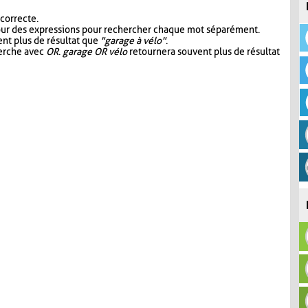
 correcte.
our des expressions pour rechercher chaque mot séparément.
nt plus de résultat que
"garage à vélo"
.
herche avec
OR
.
garage OR vélo
retournera souvent plus de résultat