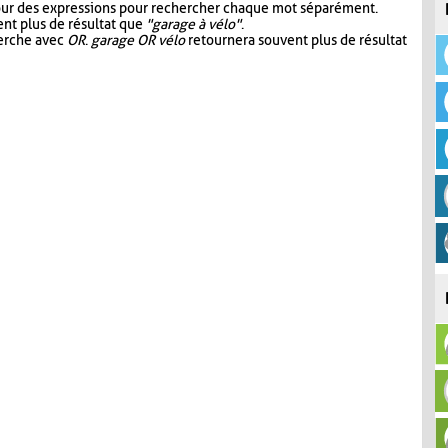
our des expressions pour rechercher chaque mot séparément.
nt plus de résultat que
"garage à vélo"
.
herche avec
OR
.
garage OR vélo
retournera souvent plus de résultat