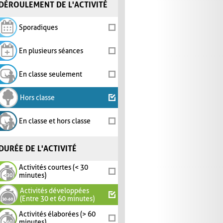
DÉROULEMENT DE L'ACTIVITÉ
Sporadiques
En plusieurs séances
En classe seulement
Hors classe
En classe et hors classe
DURÉE DE L'ACTIVITÉ
Activités courtes (< 30
minutes)
Activités développées
(Entre 30 et 60 minutes)
Activités élaborées (> 60
minutes)