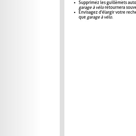
Supprimez les guillemets aut
garage à vélo
retournera souve
Envisagez d'élargir votre rec
que
garage à vélo
.