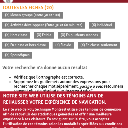
TOUTES LES FICHES (20)
(X) Moyen groupe (entre 30 et 100)
(X) Activités développées (Entre 30 et 60 minutes)
(X) Individuel
(X) Hors classe
(X) Faible
(X) En plusieurs séances
(X) En classe et hors classe
(X) Élevée
(X) En classe seulement
(X) Sporadiques
Votre recherche n'a donné aucun résultat
Vérifiez que l'orthographe est correcte.
Supprimez les guillemets autour des expressions pour
rechercher chaque mot séparément.
garage à vélo
retournera
souvent plus de résultat que
"garage à vélo"
.
NOTRE SITE WEB UTILISE DES TÉMOINS AFIN DE
Envisagez d'élargir votre recherche avec
OR
.
garage OR vélo
retournera souvent plus de résultat que
garage à vélo
.
REHAUSSER VOTRE EXPÉRIENCE DE NAVIGATION.
Le site web de Polytechnique Montréal utilise des témoins de connexion
afin de recueillir des statistiques générales et offrir une meilleure
expérience à ses visiteurs. En naviguant sur le site, vous acceptez
l’utilisation de ces témoins selon les modalités spécifiées aux conditions