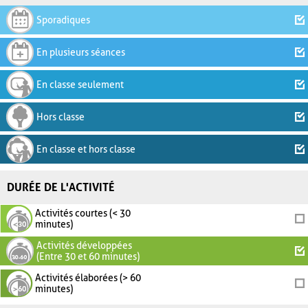
Sporadiques
En plusieurs séances
En classe seulement
Hors classe
En classe et hors classe
DURÉE DE L'ACTIVITÉ
Activités courtes (< 30
minutes)
Activités développées
(Entre 30 et 60 minutes)
Activités élaborées (> 60
minutes)