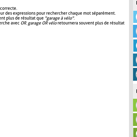
 correcte.
our des expressions pour rechercher chaque mot séparément.
nt plus de résultat que
"garage à vélo"
.
herche avec
OR
.
garage OR vélo
retournera souvent plus de résultat