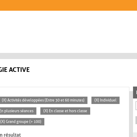
IE ACTIVE
(X) Activités développées (Entre 30 et 60 minutes)
(X) Individuel
 En plusieurs séances
(X) En classe et hors classe
(X) Grand groupe (> 100)
n résultat