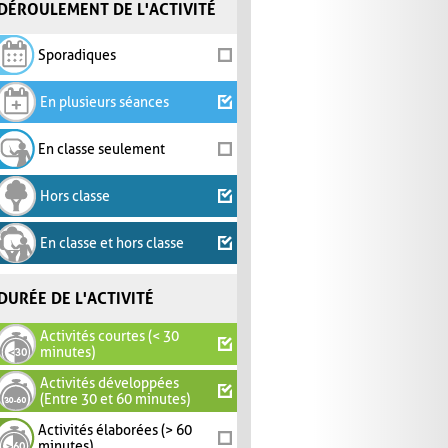
DÉROULEMENT DE L'ACTIVITÉ
Sporadiques
En plusieurs séances
En classe seulement
Hors classe
En classe et hors classe
DURÉE DE L'ACTIVITÉ
Activités courtes (< 30
minutes)
Activités développées
(Entre 30 et 60 minutes)
Activités élaborées (> 60
minutes)