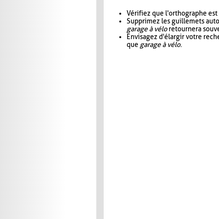
Vérifiez que l'orthographe est
Supprimez les guillemets aut
garage à vélo
retournera souve
Envisagez d'élargir votre rec
que
garage à vélo
.