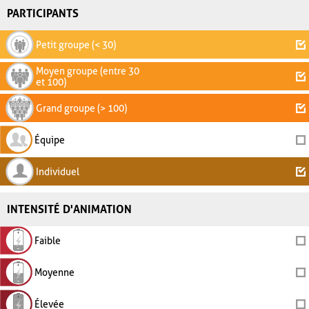
PARTICIPANTS
Petit groupe (< 30)
Moyen groupe (entre 30
et 100)
Grand groupe (> 100)
Équipe
Individuel
INTENSITÉ D'ANIMATION
Faible
Moyenne
Élevée