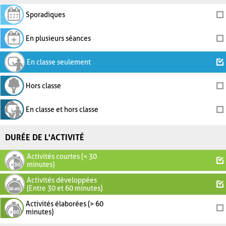
Sporadiques
En plusieurs séances
En classe seulement
Hors classe
En classe et hors classe
DURÉE DE L'ACTIVITÉ
Activités courtes (< 30
minutes)
Activités développées
(Entre 30 et 60 minutes)
Activités élaborées (> 60
minutes)