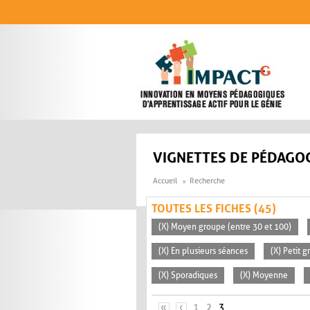
Aller au contenu principal
VIGNETTES DE PÉDAGOG
Accueil
Recherche
TOUTES LES FICHES (45)
(X) Moyen groupe (entre 30 et 100)
(X) En plusieurs séances
(X) Petit 
(X) Sporadiques
(X) Moyenne
PAGES
«
‹
1
2
3