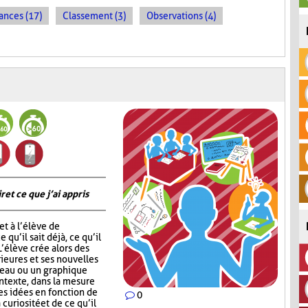
ances (17)
Classement (3)
Observations (4)
 et ce que j’ai appris
t à l’élève de
 qu’il sait déjà, ce qu’il
 L’élève crée alors des
ieures et ses nouvelles
leau ou un graphique
ontexte, dans la mesure
ses idées en fonction de
0
 curiosité et de ce qu’il