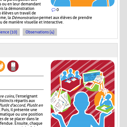
ns ou en leur demandant
ois la démonstration
0
 élèves un travail de
mme, la
Démonstration
permet aux élèves de prendre
de manière visuelle et interactive.
ience (10)
Observations (4)
re coins
, l'enseignant
istincts répartis aux
Plutôt d'accord, Plutôt en
. Puis, il présente une
ématique ou une position
s de se placer dans le
éfendue. Ensuite, chaque