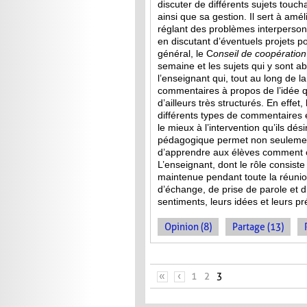
discuter de différents sujets touch
ainsi que sa gestion. Il sert à amél
réglant des problèmes interperson
en discutant d’éventuels projets p
général, le C
onseil de
coopération
semaine et les sujets qui y sont a
l’enseignant qui, tout au long de l
commentaires à propos de l’idée qu
d’ailleurs très structurés. En effet
différents types de commentaires 
le mieux à l’intervention qu’ils dés
pédagogique permet non seulement
d’apprendre aux élèves comment co
L’enseignant, dont le rôle consist
maintenue pendant toute la réuni
d’échange, de prise de parole et d’
sentiments, leurs idées et leurs p
Opinion (8)
Partage (13)
PAGES
«
‹
1
2
3