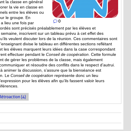
ant la classe en général
iorer la vie en classe en
nels entre les élèves ou
our le groupe. En
0
a lieu une fois par
bordés sont
précisés préalablement par les élèves et
a semaine, inscrivent sur un tableau prévu à cet effet des
’ils veulent discuter lors de la réunion. Ces commentaires sont
, l’enseignant divise le tableau en différentes sections reflétant
et les élèves marquent leurs idées dans la case correspondant
irent effectuer pendant le
Conseil de coopération
. Cette formule
 de gérer les problèmes de la classe, mais également
mmuniquer et résoudre des conflits dans le respect d’autrui.
e à animer la discussion, s’assure que la bienséance est
on. Le
Conseil de coopération
représente donc un lieu
expression pour les élèves afin qu’ils fassent valoir leurs
références.
Rétroaction (4)