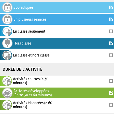
Sporadiques
En plusieurs séances
En classe seulement
Hors classe
En classe et hors classe
DURÉE DE L'ACTIVITÉ
Activités courtes (< 30
minutes)
Activités développées
(Entre 30 et 60 minutes)
Activités élaborées (> 60
minutes)