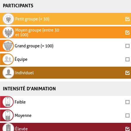
PARTICIPANTS
Petit groupe (< 30)
Moyen groupe (entre 30
et 100)
Grand groupe (> 100)
Équipe
Individuel
INTENSITÉ D'ANIMATION
Faible
Moyenne
Élevée