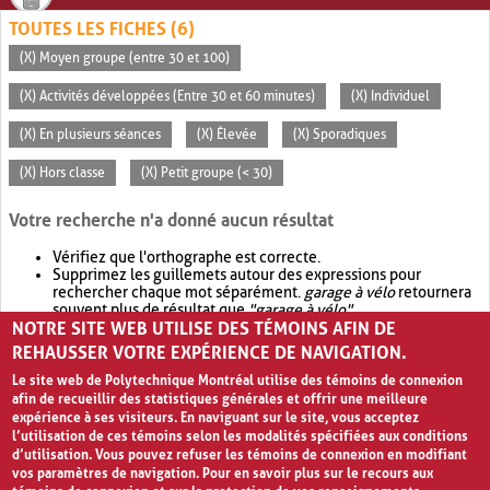
TOUTES LES FICHES (6)
(X) Moyen groupe (entre 30 et 100)
(X) Activités développées (Entre 30 et 60 minutes)
(X) Individuel
(X) En plusieurs séances
(X) Élevée
(X) Sporadiques
(X) Hors classe
(X) Petit groupe (< 30)
Votre recherche n'a donné aucun résultat
Vérifiez que l'orthographe est correcte.
Supprimez les guillemets autour des expressions pour
rechercher chaque mot séparément.
garage à vélo
retournera
souvent plus de résultat que
"garage à vélo"
.
NOTRE SITE WEB UTILISE DES TÉMOINS AFIN DE
Envisagez d'élargir votre recherche avec
OR
.
garage OR vélo
retournera souvent plus de résultat que
garage à vélo
.
REHAUSSER VOTRE EXPÉRIENCE DE NAVIGATION.
Le site web de Polytechnique Montréal utilise des témoins de connexion
afin de recueillir des statistiques générales et offrir une meilleure
expérience à ses visiteurs. En naviguant sur le site, vous acceptez
l’utilisation de ces témoins selon les modalités spécifiées aux conditions
d’utilisation. Vous pouvez refuser les témoins de connexion en modifiant
vos paramètres de navigation. Pour en savoir plus sur le recours aux