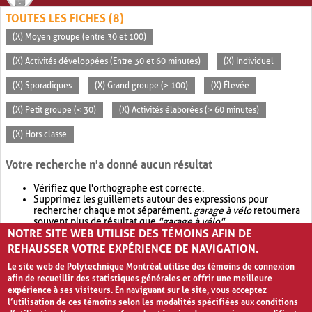
TOUTES LES FICHES (8)
(X) Moyen groupe (entre 30 et 100)
(X) Activités développées (Entre 30 et 60 minutes)
(X) Individuel
(X) Sporadiques
(X) Grand groupe (> 100)
(X) Élevée
(X) Petit groupe (< 30)
(X) Activités élaborées (> 60 minutes)
(X) Hors classe
Votre recherche n'a donné aucun résultat
Vérifiez que l'orthographe est correcte.
Supprimez les guillemets autour des expressions pour
rechercher chaque mot séparément.
garage à vélo
retournera
souvent plus de résultat que
"garage à vélo"
.
NOTRE SITE WEB UTILISE DES TÉMOINS AFIN DE
Envisagez d'élargir votre recherche avec
OR
.
garage OR vélo
retournera souvent plus de résultat que
garage à vélo
.
REHAUSSER VOTRE EXPÉRIENCE DE NAVIGATION.
Le site web de Polytechnique Montréal utilise des témoins de connexion
afin de recueillir des statistiques générales et offrir une meilleure
expérience à ses visiteurs. En naviguant sur le site, vous acceptez
l’utilisation de ces témoins selon les modalités spécifiées aux conditions