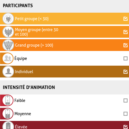
PARTICIPANTS
Petit groupe (< 30)
Moyen groupe (entre 30
et 100)
Grand groupe (> 100)
Équipe
Individuel
INTENSITÉ D'ANIMATION
Faible
Moyenne
Élevée