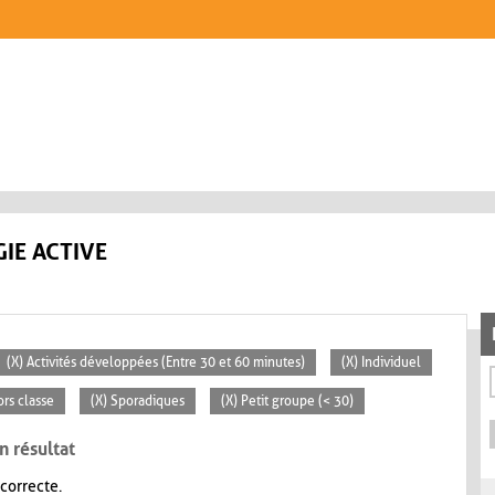
IE ACTIVE
(X) Activités développées (Entre 30 et 60 minutes)
(X) Individuel
ors classe
(X) Sporadiques
(X) Petit groupe (< 30)
n résultat
 correcte.