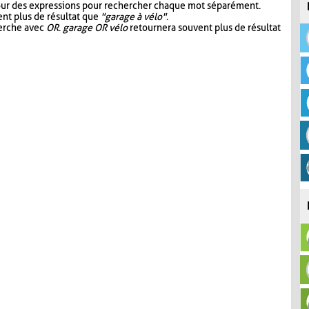
our des expressions pour rechercher chaque mot séparément.
nt plus de résultat que
"garage à vélo"
.
herche avec
OR
.
garage OR vélo
retournera souvent plus de résultat