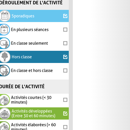
DÉROULEMENT DE L'ACTIVITÉ
Sporadiques
En plusieurs séances
En classe seulement
Hors classe
En classe et hors classe
DURÉE DE L'ACTIVITÉ
Activités courtes (< 30
minutes)
Activités développées
(Entre 30 et 60 minutes)
Activités élaborées (> 60
minutes)