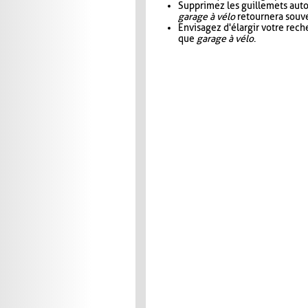
Supprimez les guillemets aut
garage à vélo
retournera souve
Envisagez d'élargir votre rec
que
garage à vélo
.