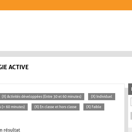
IE ACTIVE
(X) Activités développées (Entre 30 et 60 minutes)
(X) Individuel
s (> 60 minutes)
(X) En classe et hors classe
(X) Faible
n résultat