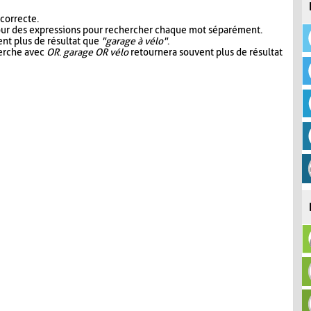
 correcte.
our des expressions pour rechercher chaque mot séparément.
nt plus de résultat que
"garage à vélo"
.
herche avec
OR
.
garage OR vélo
retournera souvent plus de résultat