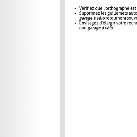
Vérifiez que l'orthographe est
Supprimez les guillemets aut
garage à vélo
retournera souve
Envisagez d'élargir votre rec
que
garage à vélo
.