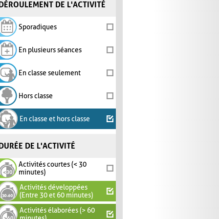
DÉROULEMENT DE L'ACTIVITÉ
Sporadiques
En plusieurs séances
En classe seulement
Hors classe
En classe et hors classe
DURÉE DE L'ACTIVITÉ
Activités courtes (< 30
minutes)
Activités développées
(Entre 30 et 60 minutes)
Activités élaborées (> 60
minutes)