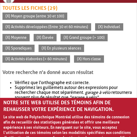
TOUTES LES FICHES (29)
(X) Moyen groupe (entre 30 et 100)
(X) Activités développées (Entre 30 et 60 minutes)
(X) Individuel
(X) Moyenne
(X) Élevée
(X) Grand groupe (> 100)
(X) Sporadiques
(X) En plusieurs séances
(X) Activités élaborées (> 60 minutes)
(X) Hors classe
Votre recherche n'a donné aucun résultat
Vérifiez que l'orthographe est correcte.
Supprimez les guillemets autour des expressions pour
rechercher chaque mot séparément.
garage à vélo
retournera
souvent plus de résultat que
"garage à vélo"
.
NOTRE SITE WEB UTILISE DES TÉMOINS AFIN DE
Envisagez d'élargir votre recherche avec
OR
.
garage OR vélo
retournera souvent plus de résultat que
garage à vélo
.
REHAUSSER VOTRE EXPÉRIENCE DE NAVIGATION.
Le site web de Polytechnique Montréal utilise des témoins de connexion
afin de recueillir des statistiques générales et offrir une meilleure
expérience à ses visiteurs. En naviguant sur le site, vous acceptez
l’utilisation de ces témoins selon les modalités spécifiées aux conditions