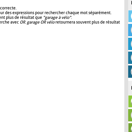
 correcte.
our des expressions pour rechercher chaque mot séparément.
nt plus de résultat que
"garage à vélo"
.
herche avec
OR
.
garage OR vélo
retournera souvent plus de résultat