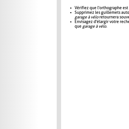
Vérifiez que l'orthographe est
Supprimez les guillemets aut
garage à vélo
retournera souve
Envisagez d'élargir votre rec
que
garage à vélo
.