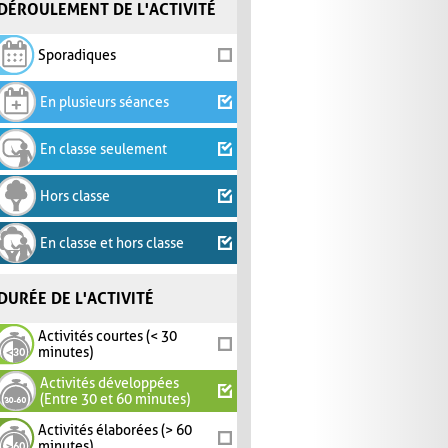
DÉROULEMENT DE L'ACTIVITÉ
Sporadiques
En plusieurs séances
En classe seulement
Hors classe
En classe et hors classe
DURÉE DE L'ACTIVITÉ
Activités courtes (< 30
minutes)
Activités développées
(Entre 30 et 60 minutes)
Activités élaborées (> 60
minutes)