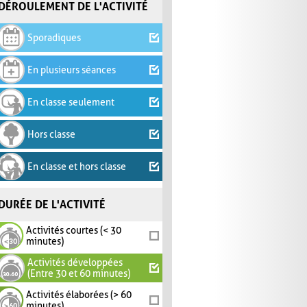
DÉROULEMENT DE L'ACTIVITÉ
Sporadiques
En plusieurs séances
En classe seulement
Hors classe
En classe et hors classe
DURÉE DE L'ACTIVITÉ
Activités courtes (< 30
minutes)
Activités développées
(Entre 30 et 60 minutes)
Activités élaborées (> 60
minutes)