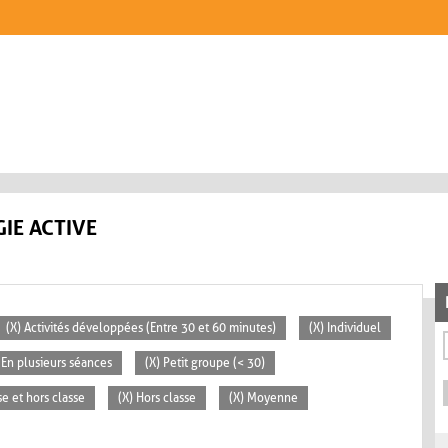
IE ACTIVE
(X) Activités développées (Entre 30 et 60 minutes)
(X) Individuel
 En plusieurs séances
(X) Petit groupe (< 30)
se et hors classe
(X) Hors classe
(X) Moyenne