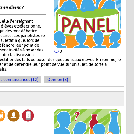
s en disent ?
quelle l'enseignant
 élèves et sélectionne,
qui devront débattre
 classe. Les panélistes se
ujet afin que, lors de
défendre leur point de
sont invités à poser des
0
nter la discussion.
ectifier des faits ou poser des questions aux élèves. En somme, le
 et de défendre leur point de vue sur un sujet, de sorte à
irs.
es connaissances (12)
Opinion (8)