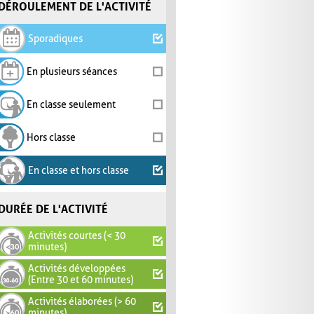
DÉROULEMENT DE L'ACTIVITÉ
Sporadiques
En plusieurs séances
En classe seulement
Hors classe
En classe et hors classe
DURÉE DE L'ACTIVITÉ
Activités courtes (< 30
minutes)
Activités développées
(Entre 30 et 60 minutes)
Activités élaborées (> 60
minutes)