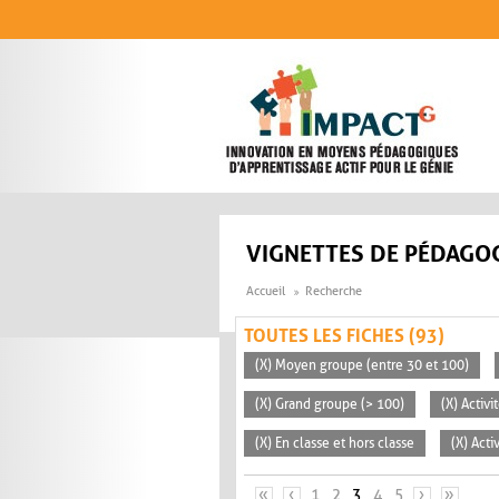
Aller au contenu principal
VIGNETTES DE PÉDAGOG
Accueil
Recherche
TOUTES LES FICHES (93)
(X) Moyen groupe (entre 30 et 100)
(X) Grand groupe (> 100)
(X) Activi
(X) En classe et hors classe
(X) Acti
PAGES
«
‹
1
2
3
4
5
›
»