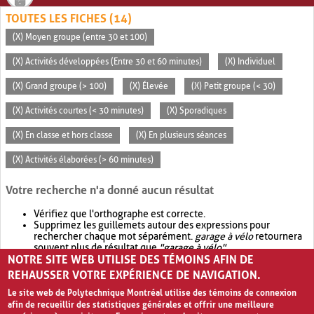
TOUTES LES FICHES (14)
(X) Moyen groupe (entre 30 et 100)
(X) Activités développées (Entre 30 et 60 minutes)
(X) Individuel
(X) Grand groupe (> 100)
(X) Élevée
(X) Petit groupe (< 30)
(X) Activités courtes (< 30 minutes)
(X) Sporadiques
(X) En classe et hors classe
(X) En plusieurs séances
(X) Activités élaborées (> 60 minutes)
Votre recherche n'a donné aucun résultat
Vérifiez que l'orthographe est correcte.
Supprimez les guillemets autour des expressions pour
rechercher chaque mot séparément.
garage à vélo
retournera
souvent plus de résultat que
"garage à vélo"
.
NOTRE SITE WEB UTILISE DES TÉMOINS AFIN DE
Envisagez d'élargir votre recherche avec
OR
.
garage OR vélo
retournera souvent plus de résultat que
garage à vélo
.
REHAUSSER VOTRE EXPÉRIENCE DE NAVIGATION.
Le site web de Polytechnique Montréal utilise des témoins de connexion
afin de recueillir des statistiques générales et offrir une meilleure