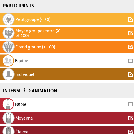
PARTICIPANTS
Petit groupe (< 30)
Moyen groupe (entre 30
et 100)
Grand groupe (> 100)
Équipe
Individuel
INTENSITÉ D'ANIMATION
Faible
Moyenne
Élevée