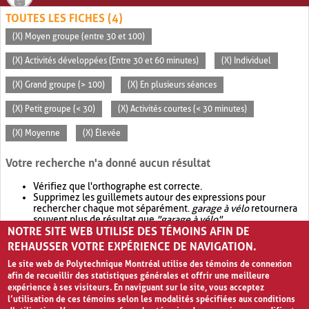
TOUTES LES FICHES (4)
(X) Moyen groupe (entre 30 et 100)
(X) Activités développées (Entre 30 et 60 minutes)
(X) Individuel
(X) Grand groupe (> 100)
(X) En plusieurs séances
(X) Petit groupe (< 30)
(X) Activités courtes (< 30 minutes)
(X) Moyenne
(X) Élevée
Votre recherche n'a donné aucun résultat
Vérifiez que l'orthographe est correcte.
Supprimez les guillemets autour des expressions pour
rechercher chaque mot séparément.
garage à vélo
retournera
souvent plus de résultat que
"garage à vélo"
.
NOTRE SITE WEB UTILISE DES TÉMOINS AFIN DE
Envisagez d'élargir votre recherche avec
OR
.
garage OR vélo
retournera souvent plus de résultat que
garage à vélo
.
REHAUSSER VOTRE EXPÉRIENCE DE NAVIGATION.
Le site web de Polytechnique Montréal utilise des témoins de connexion
afin de recueillir des statistiques générales et offrir une meilleure
expérience à ses visiteurs. En naviguant sur le site, vous acceptez
l’utilisation de ces témoins selon les modalités spécifiées aux conditions