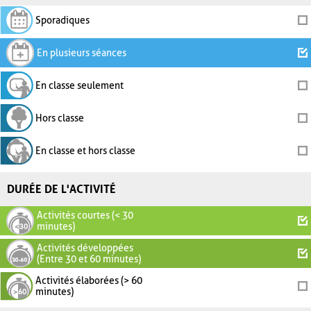
Sporadiques
En plusieurs séances
En classe seulement
Hors classe
En classe et hors classe
DURÉE DE L'ACTIVITÉ
Activités courtes (< 30
minutes)
Activités développées
(Entre 30 et 60 minutes)
Activités élaborées (> 60
minutes)