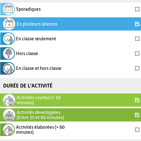
Sporadiques
En plusieurs séances
En classe seulement
Hors classe
En classe et hors classe
DURÉE DE L'ACTIVITÉ
Activités courtes (< 30
minutes)
Activités développées
(Entre 30 et 60 minutes)
Activités élaborées (> 60
minutes)