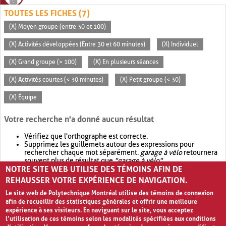
TOUTES LES FICHES (7)
(X) Moyen groupe (entre 30 et 100)
(X) Activités développées (Entre 30 et 60 minutes)
(X) Individuel
(X) Grand groupe (> 100)
(X) En plusieurs séances
(X) Activités courtes (< 30 minutes)
(X) Petit groupe (< 30)
(X) Équipe
Votre recherche n'a donné aucun résultat
Vérifiez que l'orthographe est correcte.
Supprimez les guillemets autour des expressions pour
rechercher chaque mot séparément.
garage à vélo
retournera
souvent plus de résultat que
"garage à vélo"
.
NOTRE SITE WEB UTILISE DES TÉMOINS AFIN DE
Envisagez d'élargir votre recherche avec
OR
.
garage OR vélo
retournera souvent plus de résultat que
garage à vélo
.
REHAUSSER VOTRE EXPÉRIENCE DE NAVIGATION.
Le site web de Polytechnique Montréal utilise des témoins de connexion
afin de recueillir des statistiques générales et offrir une meilleure
expérience à ses visiteurs. En naviguant sur le site, vous acceptez
l’utilisation de ces témoins selon les modalités spécifiées aux conditions