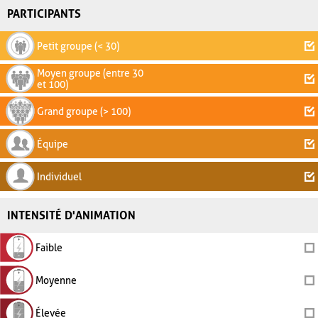
PARTICIPANTS
Petit groupe (< 30)
Moyen groupe (entre 30
et 100)
Grand groupe (> 100)
Équipe
Individuel
INTENSITÉ D'ANIMATION
Faible
Moyenne
Élevée