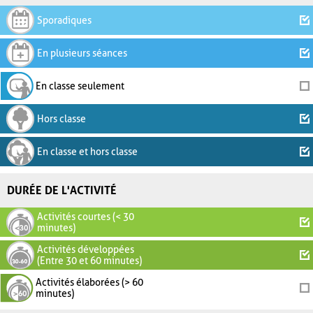
Sporadiques
En plusieurs séances
En classe seulement
Hors classe
En classe et hors classe
DURÉE DE L'ACTIVITÉ
Activités courtes (< 30
minutes)
Activités développées
(Entre 30 et 60 minutes)
Activités élaborées (> 60
minutes)