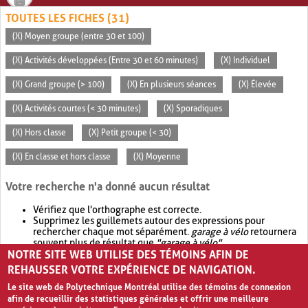
TOUTES LES FICHES (31)
(X) Moyen groupe (entre 30 et 100)
(X) Activités développées (Entre 30 et 60 minutes)
(X) Individuel
(X) Grand groupe (> 100)
(X) En plusieurs séances
(X) Élevée
(X) Activités courtes (< 30 minutes)
(X) Sporadiques
(X) Hors classe
(X) Petit groupe (< 30)
(X) En classe et hors classe
(X) Moyenne
Votre recherche n'a donné aucun résultat
Vérifiez que l'orthographe est correcte.
Supprimez les guillemets autour des expressions pour
rechercher chaque mot séparément.
garage à vélo
retournera
souvent plus de résultat que
"garage à vélo"
.
NOTRE SITE WEB UTILISE DES TÉMOINS AFIN DE
Envisagez d'élargir votre recherche avec
OR
.
garage OR vélo
retournera souvent plus de résultat que
garage à vélo
.
REHAUSSER VOTRE EXPÉRIENCE DE NAVIGATION.
Le site web de Polytechnique Montréal utilise des témoins de connexion
afin de recueillir des statistiques générales et offrir une meilleure