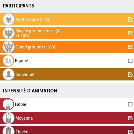
PARTICIPANTS
Petit groupe (< 30)
Moyen groupe (entre 30
et 100)
Grand groupe (> 100)
Équipe
Individuel
INTENSITÉ D'ANIMATION
Faible
Moyenne
Élevée