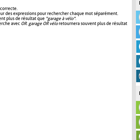
 correcte.
our des expressions pour rechercher chaque mot séparément.
nt plus de résultat que
"garage à vélo"
.
herche avec
OR
.
garage OR vélo
retournera souvent plus de résultat