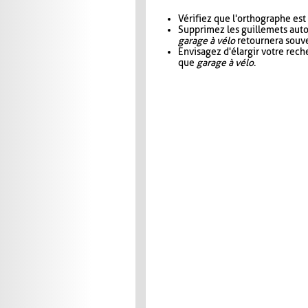
Vérifiez que l'orthographe est
Supprimez les guillemets aut
garage à vélo
retournera souve
Envisagez d'élargir votre rec
que
garage à vélo
.