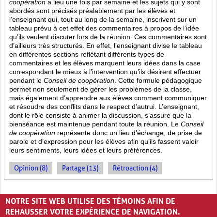
coopération
a lieu une fois par semaine et les sujets qui y sont
abordés sont
précisés préalablement par les élèves et
l’enseignant qui, tout au long de la semaine, inscrivent sur un
tableau prévu à cet effet des commentaires à propos de l’idée
qu’ils veulent discuter lors de la réunion. Ces commentaires sont
d’ailleurs très structurés. En effet, l’enseignant divise le tableau
en différentes sections reflétant différents types de
commentaires et les élèves marquent leurs idées dans la case
correspondant le mieux à l’intervention qu’ils désirent effectuer
pendant le
Conseil de coopération
. Cette formule pédagogique
permet non seulement de gérer les problèmes de la classe,
mais également d’apprendre aux élèves comment communiquer
et résoudre des conflits dans le respect d’autrui. L’enseignant,
dont le rôle consiste à animer la discussion, s’assure que la
bienséance est maintenue pendant toute la réunion. Le
Conseil
de coopération
représente donc un lieu d’échange, de prise de
parole et d’expression pour les élèves afin qu’ils fassent valoir
leurs sentiments, leurs idées et leurs préférences.
Opinion (8)
Partage (13)
Rétroaction (4)
PAGES
NOTRE SITE WEB UTILISE DES TÉMOINS AFIN DE
«
‹
1
2
3
REHAUSSER VOTRE EXPÉRIENCE DE NAVIGATION.