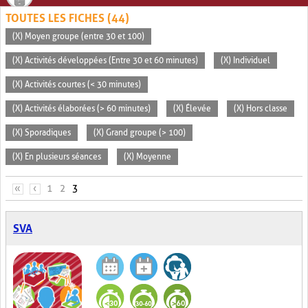
TOUTES LES FICHES (44)
(X) Moyen groupe (entre 30 et 100)
(X) Activités développées (Entre 30 et 60 minutes)
(X) Individuel
(X) Activités courtes (< 30 minutes)
(X) Activités élaborées (> 60 minutes)
(X) Élevée
(X) Hors classe
(X) Sporadiques
(X) Grand groupe (> 100)
(X) En plusieurs séances
(X) Moyenne
PAGES
«
‹
1
2
3
SVA