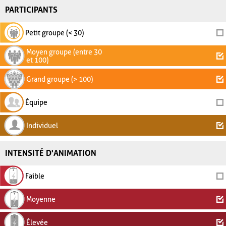
PARTICIPANTS
Petit groupe (< 30)
Moyen groupe (entre 30
et 100)
Grand groupe (> 100)
Équipe
Individuel
INTENSITÉ D'ANIMATION
Faible
Moyenne
Élevée