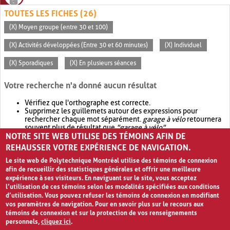
TOUTES LES FICHES (26)
(X) Moyen groupe (entre 30 et 100)
(X) Activités développées (Entre 30 et 60 minutes)
(X) Individuel
(X) Sporadiques
(X) En plusieurs séances
Votre recherche n'a donné aucun résultat
Vérifiez que l'orthographe est correcte.
Supprimez les guillemets autour des expressions pour
rechercher chaque mot séparément.
garage à vélo
retournera
souvent plus de résultat que
"garage à vélo"
.
NOTRE SITE WEB UTILISE DES TÉMOINS AFIN DE
Envisagez d'élargir votre recherche avec
OR
.
garage OR vélo
retournera souvent plus de résultat que
garage à vélo
.
REHAUSSER VOTRE EXPÉRIENCE DE NAVIGATION.
Le site web de Polytechnique Montréal utilise des témoins de connexion
afin de recueillir des statistiques générales et offrir une meilleure
expérience à ses visiteurs. En naviguant sur le site, vous acceptez
l’utilisation de ces témoins selon les modalités spécifiées aux conditions
d’utilisation. Vous pouvez refuser les témoins de connexion en modifiant
vos paramètres de navigation. Pour en savoir plus sur le recours aux
témoins de connexion et sur la protection de vos renseignements
personnels,
cliquez ici
.
Avis de confidentialité et conditions d’utilisation