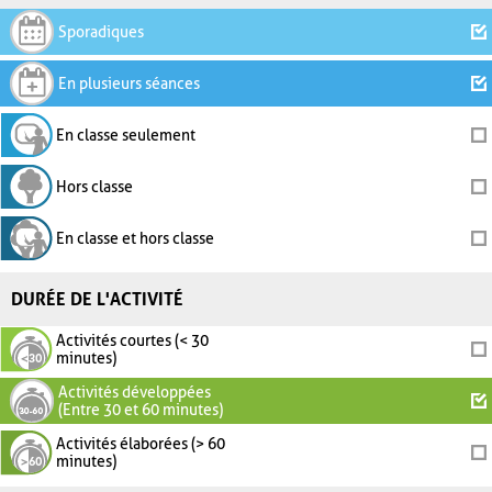
Sporadiques
En plusieurs séances
En classe seulement
Hors classe
En classe et hors classe
DURÉE DE L'ACTIVITÉ
Activités courtes (< 30
minutes)
Activités développées
(Entre 30 et 60 minutes)
Activités élaborées (> 60
minutes)