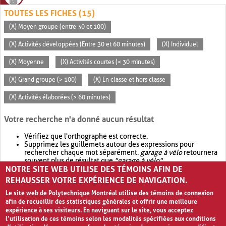
TOUTES LES FICHES (15)
(X) Moyen groupe (entre 30 et 100)
(X) Activités développées (Entre 30 et 60 minutes)
(X) Individuel
(X) Moyenne
(X) Activités courtes (< 30 minutes)
(X) Grand groupe (> 100)
(X) En classe et hors classe
(X) Activités élaborées (> 60 minutes)
Votre recherche n'a donné aucun résultat
Vérifiez que l'orthographe est correcte.
Supprimez les guillemets autour des expressions pour
rechercher chaque mot séparément.
garage à vélo
retournera
souvent plus de résultat que
"garage à vélo"
.
NOTRE SITE WEB UTILISE DES TÉMOINS AFIN DE
Envisagez d'élargir votre recherche avec
OR
.
garage OR vélo
retournera souvent plus de résultat que
garage à vélo
.
REHAUSSER VOTRE EXPÉRIENCE DE NAVIGATION.
Le site web de Polytechnique Montréal utilise des témoins de connexion
afin de recueillir des statistiques générales et offrir une meilleure
expérience à ses visiteurs. En naviguant sur le site, vous acceptez
l’utilisation de ces témoins selon les modalités spécifiées aux conditions