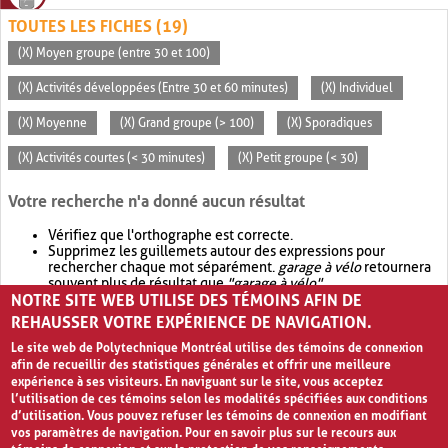
TOUTES LES FICHES (19)
(X) Moyen groupe (entre 30 et 100)
(X) Activités développées (Entre 30 et 60 minutes)
(X) Individuel
(X) Moyenne
(X) Grand groupe (> 100)
(X) Sporadiques
(X) Activités courtes (< 30 minutes)
(X) Petit groupe (< 30)
Votre recherche n'a donné aucun résultat
Vérifiez que l'orthographe est correcte.
Supprimez les guillemets autour des expressions pour
rechercher chaque mot séparément.
garage à vélo
retournera
souvent plus de résultat que
"garage à vélo"
.
NOTRE SITE WEB UTILISE DES TÉMOINS AFIN DE
Envisagez d'élargir votre recherche avec
OR
.
garage OR vélo
retournera souvent plus de résultat que
garage à vélo
.
REHAUSSER VOTRE EXPÉRIENCE DE NAVIGATION.
Le site web de Polytechnique Montréal utilise des témoins de connexion
afin de recueillir des statistiques générales et offrir une meilleure
expérience à ses visiteurs. En naviguant sur le site, vous acceptez
l’utilisation de ces témoins selon les modalités spécifiées aux conditions
d’utilisation. Vous pouvez refuser les témoins de connexion en modifiant
vos paramètres de navigation. Pour en savoir plus sur le recours aux