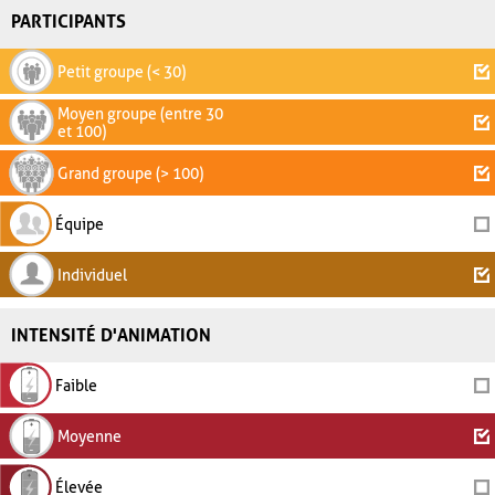
PARTICIPANTS
Petit groupe (< 30)
Moyen groupe (entre 30
et 100)
Grand groupe (> 100)
Équipe
Individuel
INTENSITÉ D'ANIMATION
Faible
Moyenne
Élevée