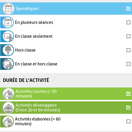
Sporadiques
En plusieurs séances
En classe seulement
Hors classe
En classe et hors classe
DURÉE DE L'ACTIVITÉ
Activités courtes (< 30
minutes)
Activités développées
(Entre 30 et 60 minutes)
Activités élaborées (> 60
minutes)