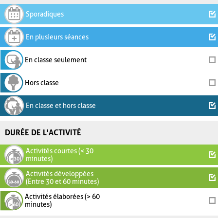
Sporadiques
En plusieurs séances
En classe seulement
Hors classe
En classe et hors classe
DURÉE DE L'ACTIVITÉ
Activités courtes (< 30
minutes)
Activités développées
(Entre 30 et 60 minutes)
Activités élaborées (> 60
minutes)