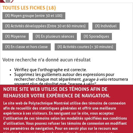
TOUTES LES FICHES (18)
(X) Moyen groupe (entre 30 et 100)
(X) Activités développées (Entre 30 et 60 minutes)
(X) Individuel
(X) Moyenne
(X) En plusieurs séances
(X) Sporadiques
(X) En classe et hors classe
(X) Activités courtes (< 30 minutes)
Votre recherche n'a donné aucun résultat
Vérifiez que l'orthographe est correcte.
Supprimez les guillemets autour des expressions pour
rechercher chaque mot séparément.
garage à vélo
retournera
souvent plus de résultat que
"garage à vélo"
.
NOTRE SITE WEB UTILISE DES TÉMOINS AFIN DE
Envisagez d'élargir votre recherche avec
OR
.
garage OR vélo
retournera souvent plus de résultat que
garage à vélo
.
REHAUSSER VOTRE EXPÉRIENCE DE NAVIGATION.
Le site web de Polytechnique Montréal utilise des témoins de connexion
afin de recueillir des statistiques générales et offrir une meilleure
expérience à ses visiteurs. En naviguant sur le site, vous acceptez
l’utilisation de ces témoins selon les modalités spécifiées aux conditions
d’utilisation. Vous pouvez refuser les témoins de connexion en modifiant
vos paramètres de navigation. Pour en savoir plus sur le recours aux