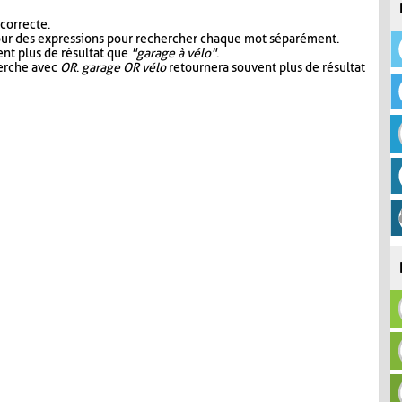
 correcte.
our des expressions pour rechercher chaque mot séparément.
nt plus de résultat que
"garage à vélo"
.
herche avec
OR
.
garage OR vélo
retournera souvent plus de résultat