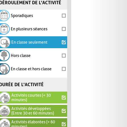
DÉROULEMENT DE L'ACTIVITÉ
Sporadiques
En plusieurs séances
En classe seulement
Hors classe
En classe et hors classe
DURÉE DE L'ACTIVITÉ
Activités courtes (< 30
minutes)
Activités développées
(Entre 30 et 60 minutes)
Activités élaborées (> 60
minutes)