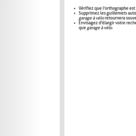
Vérifiez que l'orthographe est
Supprimez les guillemets aut
garage à vélo
retournera souve
Envisagez d'élargir votre rec
que
garage à vélo
.