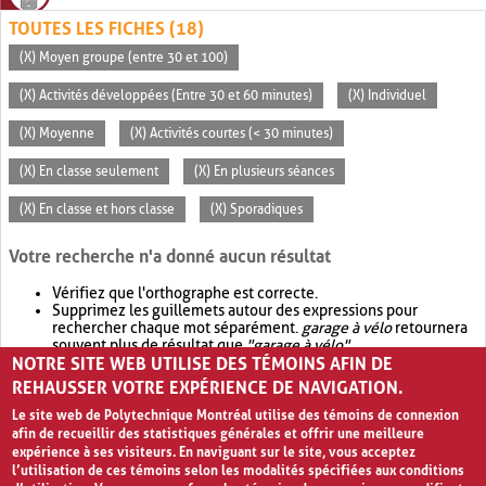
TOUTES LES FICHES (18)
(X) Moyen groupe (entre 30 et 100)
(X) Activités développées (Entre 30 et 60 minutes)
(X) Individuel
(X) Moyenne
(X) Activités courtes (< 30 minutes)
(X) En classe seulement
(X) En plusieurs séances
(X) En classe et hors classe
(X) Sporadiques
Votre recherche n'a donné aucun résultat
Vérifiez que l'orthographe est correcte.
Supprimez les guillemets autour des expressions pour
rechercher chaque mot séparément.
garage à vélo
retournera
souvent plus de résultat que
"garage à vélo"
.
NOTRE SITE WEB UTILISE DES TÉMOINS AFIN DE
Envisagez d'élargir votre recherche avec
OR
.
garage OR vélo
retournera souvent plus de résultat que
garage à vélo
.
REHAUSSER VOTRE EXPÉRIENCE DE NAVIGATION.
Le site web de Polytechnique Montréal utilise des témoins de connexion
afin de recueillir des statistiques générales et offrir une meilleure
expérience à ses visiteurs. En naviguant sur le site, vous acceptez
l’utilisation de ces témoins selon les modalités spécifiées aux conditions