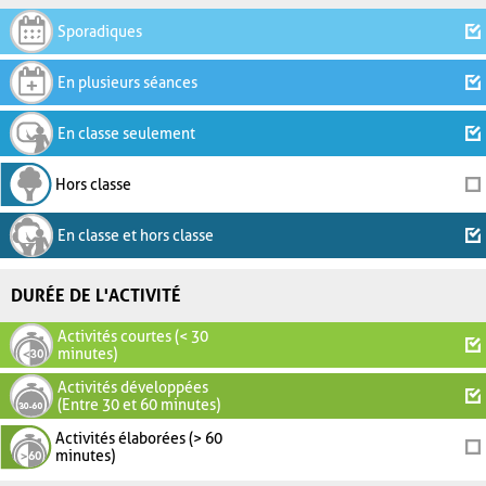
Sporadiques
En plusieurs séances
En classe seulement
Hors classe
En classe et hors classe
DURÉE DE L'ACTIVITÉ
Activités courtes (< 30
minutes)
Activités développées
(Entre 30 et 60 minutes)
Activités élaborées (> 60
minutes)