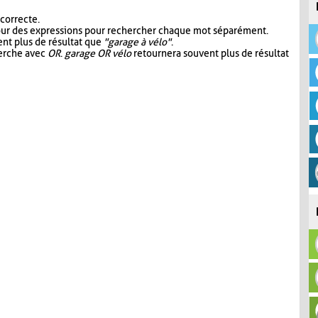
 correcte.
our des expressions pour rechercher chaque mot séparément.
nt plus de résultat que
"garage à vélo"
.
herche avec
OR
.
garage OR vélo
retournera souvent plus de résultat