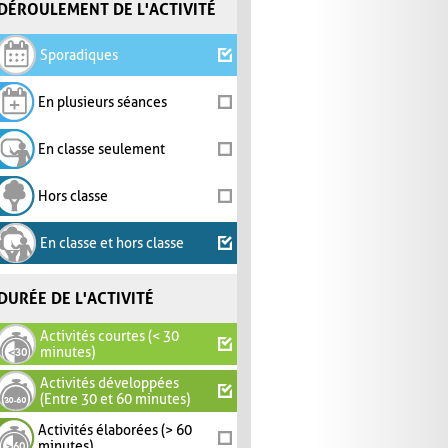
DÉROULEMENT DE L'ACTIVITÉ
Sporadiques
En plusieurs séances
En classe seulement
Hors classe
En classe et hors classe
DURÉE DE L'ACTIVITÉ
Activités courtes (< 30
minutes)
Activités développées
(Entre 30 et 60 minutes)
Activités élaborées (> 60
minutes)