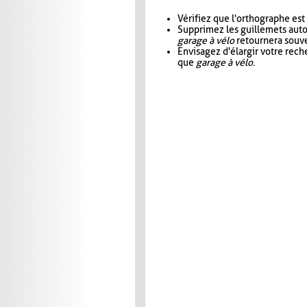
Vérifiez que l'orthographe est
Supprimez les guillemets aut
garage à vélo
retournera souve
Envisagez d'élargir votre rec
que
garage à vélo
.