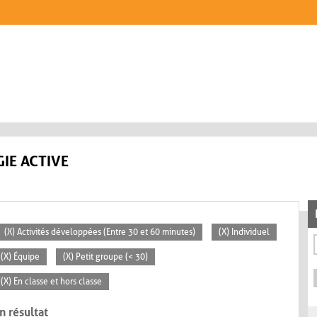
IE ACTIVE
(X) Activités développées (Entre 30 et 60 minutes)
(X) Individuel
(X) Équipe
(X) Petit groupe (< 30)
(X) En classe et hors classe
n résultat