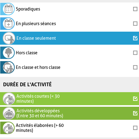
Sporadiques
En plusieurs séances
En classe seulement
Hors classe
En classe et hors classe
DURÉE DE L'ACTIVITÉ
Activités courtes (< 30
minutes)
Activités développées
(Entre 30 et 60 minutes)
Activités élaborées (> 60
minutes)