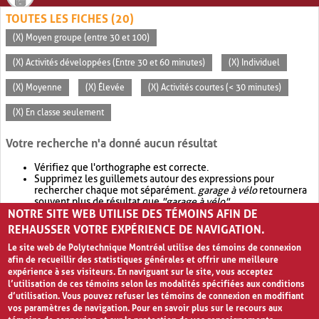
TOUTES LES FICHES (20)
(X) Moyen groupe (entre 30 et 100)
(X) Activités développées (Entre 30 et 60 minutes)
(X) Individuel
(X) Moyenne
(X) Élevée
(X) Activités courtes (< 30 minutes)
(X) En classe seulement
Votre recherche n'a donné aucun résultat
Vérifiez que l'orthographe est correcte.
Supprimez les guillemets autour des expressions pour
rechercher chaque mot séparément.
garage à vélo
retournera
souvent plus de résultat que
"garage à vélo"
.
NOTRE SITE WEB UTILISE DES TÉMOINS AFIN DE
Envisagez d'élargir votre recherche avec
OR
.
garage OR vélo
retournera souvent plus de résultat que
garage à vélo
.
REHAUSSER VOTRE EXPÉRIENCE DE NAVIGATION.
Le site web de Polytechnique Montréal utilise des témoins de connexion
afin de recueillir des statistiques générales et offrir une meilleure
expérience à ses visiteurs. En naviguant sur le site, vous acceptez
l’utilisation de ces témoins selon les modalités spécifiées aux conditions
d’utilisation. Vous pouvez refuser les témoins de connexion en modifiant
vos paramètres de navigation. Pour en savoir plus sur le recours aux