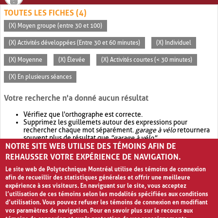
TOUTES LES FICHES (4)
(X) Moyen groupe (entre 30 et 100)
(X) Activités développées (Entre 30 et 60 minutes)
(X) Individuel
(X) Moyenne
(X) Élevée
(X) Activités courtes (< 30 minutes)
(X) En plusieurs séances
Votre recherche n'a donné aucun résultat
Vérifiez que l'orthographe est correcte.
Supprimez les guillemets autour des expressions pour
rechercher chaque mot séparément.
garage à vélo
retournera
souvent plus de résultat que
"garage à vélo"
.
NOTRE SITE WEB UTILISE DES TÉMOINS AFIN DE
Envisagez d'élargir votre recherche avec
OR
.
garage OR vélo
retournera souvent plus de résultat que
garage à vélo
.
REHAUSSER VOTRE EXPÉRIENCE DE NAVIGATION.
Le site web de Polytechnique Montréal utilise des témoins de connexion
afin de recueillir des statistiques générales et offrir une meilleure
expérience à ses visiteurs. En naviguant sur le site, vous acceptez
l’utilisation de ces témoins selon les modalités spécifiées aux conditions
d’utilisation. Vous pouvez refuser les témoins de connexion en modifiant
vos paramètres de navigation. Pour en savoir plus sur le recours aux