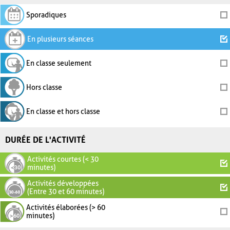
Sporadiques
En plusieurs séances
En classe seulement
Hors classe
En classe et hors classe
DURÉE DE L'ACTIVITÉ
Activités courtes (< 30
minutes)
Activités développées
(Entre 30 et 60 minutes)
Activités élaborées (> 60
minutes)