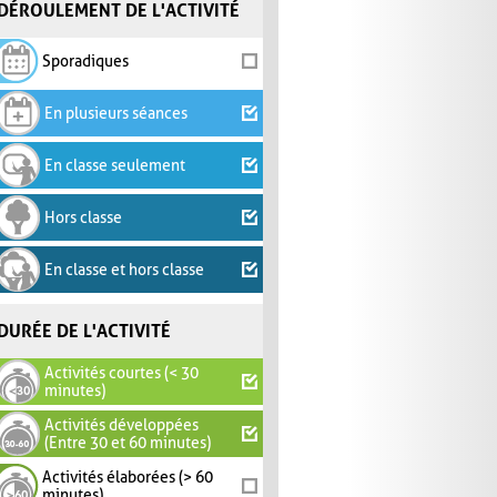
DÉROULEMENT DE L'ACTIVITÉ
Sporadiques
En plusieurs séances
En classe seulement
Hors classe
En classe et hors classe
DURÉE DE L'ACTIVITÉ
Activités courtes (< 30
minutes)
Activités développées
(Entre 30 et 60 minutes)
Activités élaborées (> 60
minutes)