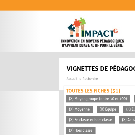
Aller au contenu principal
VIGNETTES DE PÉDAGOG
Accueil
Recherche
TOUTES LES FICHES (31)
(X) Moyen groupe (entre 30 et 100)
(X) Moyenne
(X) Équipe
(X) É
(X) En classe et hors classe
(X) Acti
(X) Hors classe