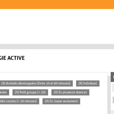
IE ACTIVE
(X) Activités développées (Entre 30 et 60 minutes)
(X) Individuel
levée
(X) Petit groupe (< 30)
(X) En plusieurs séances
vités courtes (< 30 minutes)
(X) En classe seulement