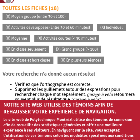
TOUTES LES FICHES (18)
(X) Moyen groupe (entre 30 et 100)
(X) Activités développées (Entre 30 et 60 minutes)
(X) Individuel
(X) Moyenne
(X) Activités courtes (< 30 minutes)
(X) En classe seulement
(X) Grand groupe (> 100)
(X) En classe et hors classe
(X) En plusieurs séances
Votre recherche n'a donné aucun résultat
Vérifiez que l'orthographe est correcte.
Supprimez les guillemets autour des expressions pour
rechercher chaque mot séparément.
garage à vélo
retournera
souvent plus de résultat que
"garage à vélo"
.
NOTRE SITE WEB UTILISE DES TÉMOINS AFIN DE
Envisagez d'élargir votre recherche avec
OR
.
garage OR vélo
retournera souvent plus de résultat que
garage à vélo
.
REHAUSSER VOTRE EXPÉRIENCE DE NAVIGATION.
Le site web de Polytechnique Montréal utilise des témoins de connexion
afin de recueillir des statistiques générales et offrir une meilleure
expérience à ses visiteurs. En naviguant sur le site, vous acceptez
l’utilisation de ces témoins selon les modalités spécifiées aux conditions