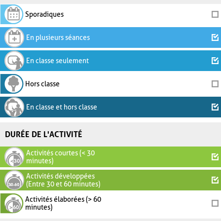
Sporadiques
En plusieurs séances
En classe seulement
Hors classe
En classe et hors classe
DURÉE DE L'ACTIVITÉ
Activités courtes (< 30
minutes)
Activités développées
(Entre 30 et 60 minutes)
Activités élaborées (> 60
minutes)