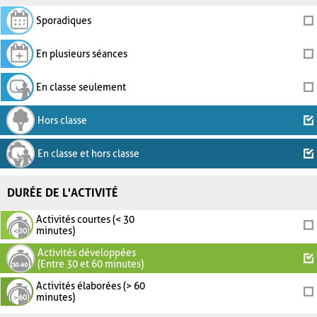
Sporadiques
En plusieurs séances
En classe seulement
Hors classe
En classe et hors classe
DURÉE DE L'ACTIVITÉ
Activités courtes (< 30
minutes)
Activités développées
(Entre 30 et 60 minutes)
Activités élaborées (> 60
minutes)