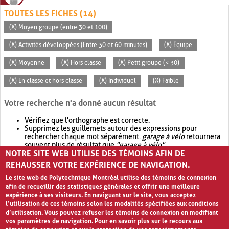
TOUTES LES FICHES (14)
(X) Moyen groupe (entre 30 et 100)
(X) Activités développées (Entre 30 et 60 minutes)
(X) Équipe
(X) Moyenne
(X) Hors classe
(X) Petit groupe (< 30)
(X) En classe et hors classe
(X) Individuel
(X) Faible
Votre recherche n'a donné aucun résultat
Vérifiez que l'orthographe est correcte.
Supprimez les guillemets autour des expressions pour
rechercher chaque mot séparément.
garage à vélo
retournera
souvent plus de résultat que
"garage à vélo"
.
NOTRE SITE WEB UTILISE DES TÉMOINS AFIN DE
Envisagez d'élargir votre recherche avec
OR
.
garage OR vélo
retournera souvent plus de résultat que
garage à vélo
.
REHAUSSER VOTRE EXPÉRIENCE DE NAVIGATION.
Le site web de Polytechnique Montréal utilise des témoins de connexion
afin de recueillir des statistiques générales et offrir une meilleure
expérience à ses visiteurs. En naviguant sur le site, vous acceptez
l’utilisation de ces témoins selon les modalités spécifiées aux conditions
d’utilisation. Vous pouvez refuser les témoins de connexion en modifiant
vos paramètres de navigation. Pour en savoir plus sur le recours aux