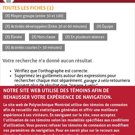
TOUTES LES FICHES (2)
(X) Moyen groupe (entre 30 et 100)
(X) Activités développées (Entre 30 et 60 minutes)
(X) Équipe
(X) Élevée
(X) Hors classe
(X) En plusieurs séances
(X) Activités courtes (< 30 minutes)
Votre recherche n'a donné aucun résultat
Vérifiez que l'orthographe est correcte.
Supprimez les guillemets autour des expressions pour
rechercher chaque mot séparément.
garage à vélo
retournera
souvent plus de résultat que
"garage à vélo"
.
NOTRE SITE WEB UTILISE DES TÉMOINS AFIN DE
Envisagez d'élargir votre recherche avec
OR
.
garage OR vélo
retournera souvent plus de résultat que
garage à vélo
.
REHAUSSER VOTRE EXPÉRIENCE DE NAVIGATION.
Le site web de Polytechnique Montréal utilise des témoins de connexion
afin de recueillir des statistiques générales et offrir une meilleure
expérience à ses visiteurs. En naviguant sur le site, vous acceptez
l’utilisation de ces témoins selon les modalités spécifiées aux conditions
d’utilisation. Vous pouvez refuser les témoins de connexion en modifiant
vos paramètres de navigation. Pour en savoir plus sur le recours aux