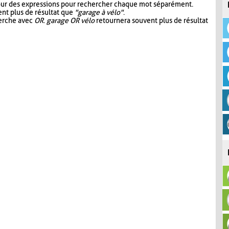
our des expressions pour rechercher chaque mot séparément.
nt plus de résultat que
"garage à vélo"
.
herche avec
OR
.
garage OR vélo
retournera souvent plus de résultat