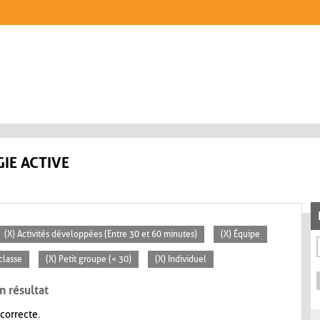
IE ACTIVE
(X) Activités développées (Entre 30 et 60 minutes)
(X) Équipe
classe
(X) Petit groupe (< 30)
(X) Individuel
n résultat
 correcte.