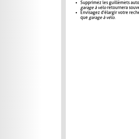
Supprimez les guillemets aut
garage à vélo
retournera souve
Envisagez d'élargir votre rec
que
garage à vélo
.