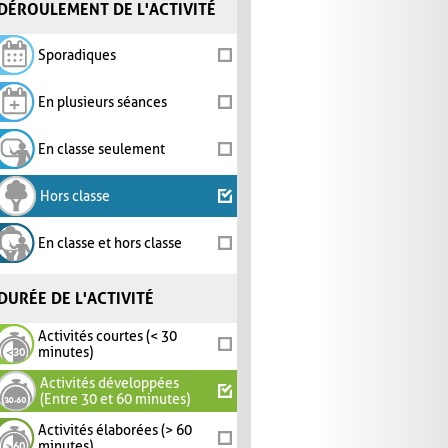
DÉROULEMENT DE L'ACTIVITÉ
Sporadiques
En plusieurs séances
En classe seulement
Hors classe
En classe et hors classe
DURÉE DE L'ACTIVITÉ
Activités courtes (< 30
minutes)
Activités développées
(Entre 30 et 60 minutes)
Activités élaborées (> 60
minutes)