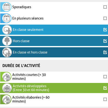
Sporadiques
En plusieurs séances
En classe seulement
Hors classe
En classe et hors classe
DURÉE DE L'ACTIVITÉ
Activités courtes (< 30
minutes)
Activités développées
(Entre 30 et 60 minutes)
Activités élaborées (> 60
minutes)