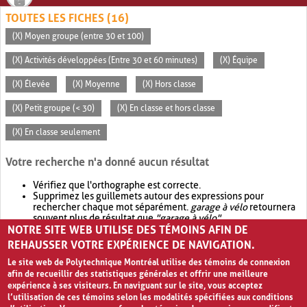
TOUTES LES FICHES (16)
(X) Moyen groupe (entre 30 et 100)
(X) Activités développées (Entre 30 et 60 minutes)
(X) Équipe
(X) Élevée
(X) Moyenne
(X) Hors classe
(X) Petit groupe (< 30)
(X) En classe et hors classe
(X) En classe seulement
Votre recherche n'a donné aucun résultat
Vérifiez que l'orthographe est correcte.
Supprimez les guillemets autour des expressions pour
rechercher chaque mot séparément.
garage à vélo
retournera
souvent plus de résultat que
"garage à vélo"
.
NOTRE SITE WEB UTILISE DES TÉMOINS AFIN DE
Envisagez d'élargir votre recherche avec
OR
.
garage OR vélo
retournera souvent plus de résultat que
garage à vélo
.
REHAUSSER VOTRE EXPÉRIENCE DE NAVIGATION.
Le site web de Polytechnique Montréal utilise des témoins de connexion
afin de recueillir des statistiques générales et offrir une meilleure
expérience à ses visiteurs. En naviguant sur le site, vous acceptez
l’utilisation de ces témoins selon les modalités spécifiées aux conditions