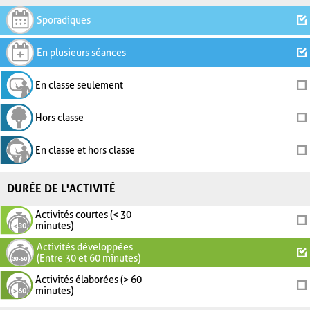
Sporadiques
En plusieurs séances
En classe seulement
Hors classe
En classe et hors classe
DURÉE DE L'ACTIVITÉ
Activités courtes (< 30
minutes)
Activités développées
(Entre 30 et 60 minutes)
Activités élaborées (> 60
minutes)