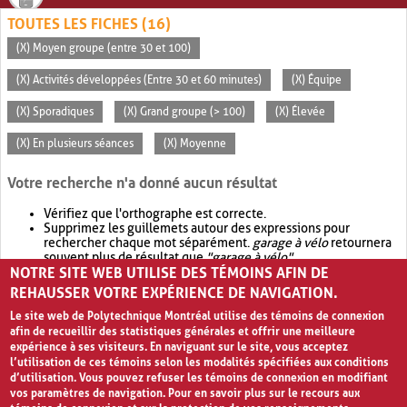
TOUTES LES FICHES (16)
(X) Moyen groupe (entre 30 et 100)
(X) Activités développées (Entre 30 et 60 minutes)
(X) Équipe
(X) Sporadiques
(X) Grand groupe (> 100)
(X) Élevée
(X) En plusieurs séances
(X) Moyenne
Votre recherche n'a donné aucun résultat
Vérifiez que l'orthographe est correcte.
Supprimez les guillemets autour des expressions pour
rechercher chaque mot séparément.
garage à vélo
retournera
souvent plus de résultat que
"garage à vélo"
.
NOTRE SITE WEB UTILISE DES TÉMOINS AFIN DE
Envisagez d'élargir votre recherche avec
OR
.
garage OR vélo
retournera souvent plus de résultat que
garage à vélo
.
REHAUSSER VOTRE EXPÉRIENCE DE NAVIGATION.
Le site web de Polytechnique Montréal utilise des témoins de connexion
afin de recueillir des statistiques générales et offrir une meilleure
expérience à ses visiteurs. En naviguant sur le site, vous acceptez
l’utilisation de ces témoins selon les modalités spécifiées aux conditions
d’utilisation. Vous pouvez refuser les témoins de connexion en modifiant
vos paramètres de navigation. Pour en savoir plus sur le recours aux