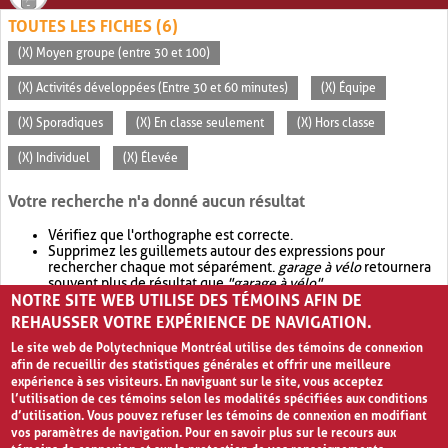
TOUTES LES FICHES (6)
(X) Moyen groupe (entre 30 et 100)
(X) Activités développées (Entre 30 et 60 minutes)
(X) Équipe
(X) Sporadiques
(X) En classe seulement
(X) Hors classe
(X) Individuel
(X) Élevée
Votre recherche n'a donné aucun résultat
Vérifiez que l'orthographe est correcte.
Supprimez les guillemets autour des expressions pour
rechercher chaque mot séparément.
garage à vélo
retournera
souvent plus de résultat que
"garage à vélo"
.
NOTRE SITE WEB UTILISE DES TÉMOINS AFIN DE
Envisagez d'élargir votre recherche avec
OR
.
garage OR vélo
retournera souvent plus de résultat que
garage à vélo
.
REHAUSSER VOTRE EXPÉRIENCE DE NAVIGATION.
Le site web de Polytechnique Montréal utilise des témoins de connexion
afin de recueillir des statistiques générales et offrir une meilleure
expérience à ses visiteurs. En naviguant sur le site, vous acceptez
l’utilisation de ces témoins selon les modalités spécifiées aux conditions
d’utilisation. Vous pouvez refuser les témoins de connexion en modifiant
vos paramètres de navigation. Pour en savoir plus sur le recours aux