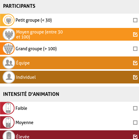
PARTICIPANTS
Petit groupe (< 30)
Moyen groupe (entre 30
et 100)
Grand groupe (> 100)
Équipe
Individuel
INTENSITÉ D'ANIMATION
Faible
Moyenne
Élevée