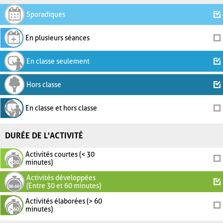
Sporadiques
En plusieurs séances
En classe seulement
Hors classe
En classe et hors classe
DURÉE DE L'ACTIVITÉ
Activités courtes (< 30
minutes)
Activités développées
(Entre 30 et 60 minutes)
Activités élaborées (> 60
minutes)