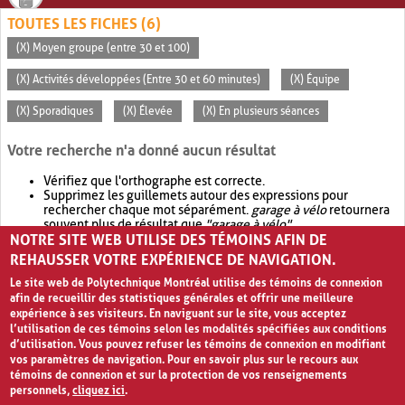
TOUTES LES FICHES (6)
(X) Moyen groupe (entre 30 et 100)
(X) Activités développées (Entre 30 et 60 minutes)
(X) Équipe
(X) Sporadiques
(X) Élevée
(X) En plusieurs séances
Votre recherche n'a donné aucun résultat
Vérifiez que l'orthographe est correcte.
Supprimez les guillemets autour des expressions pour
rechercher chaque mot séparément.
garage à vélo
retournera
souvent plus de résultat que
"garage à vélo"
.
NOTRE SITE WEB UTILISE DES TÉMOINS AFIN DE
Envisagez d'élargir votre recherche avec
OR
.
garage OR vélo
retournera souvent plus de résultat que
garage à vélo
.
REHAUSSER VOTRE EXPÉRIENCE DE NAVIGATION.
Le site web de Polytechnique Montréal utilise des témoins de connexion
afin de recueillir des statistiques générales et offrir une meilleure
expérience à ses visiteurs. En naviguant sur le site, vous acceptez
l’utilisation de ces témoins selon les modalités spécifiées aux conditions
d’utilisation. Vous pouvez refuser les témoins de connexion en modifiant
vos paramètres de navigation. Pour en savoir plus sur le recours aux
témoins de connexion et sur la protection de vos renseignements
personnels,
cliquez ici
.
Avis de confidentialité et conditions d’utilisation