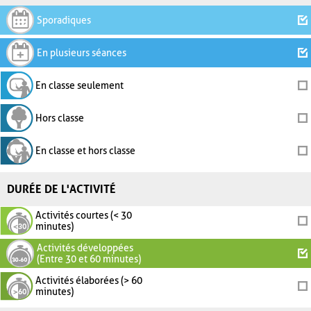
Sporadiques
En plusieurs séances
En classe seulement
Hors classe
En classe et hors classe
DURÉE DE L'ACTIVITÉ
Activités courtes (< 30
minutes)
Activités développées
(Entre 30 et 60 minutes)
Activités élaborées (> 60
minutes)