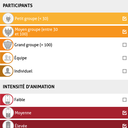
PARTICIPANTS
Petit groupe (< 30)
Moyen groupe (entre 30
et 100)
Grand groupe (> 100)
Équipe
Individuel
INTENSITÉ D'ANIMATION
Faible
Moyenne
Élevée