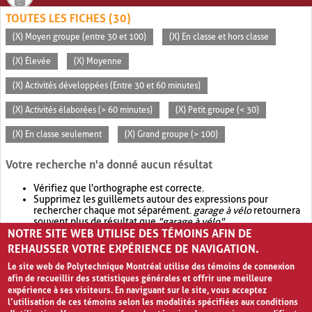
TOUTES LES FICHES (30)
(X) Moyen groupe (entre 30 et 100)
(X) En classe et hors classe
(X) Élevée
(X) Moyenne
(X) Activités développées (Entre 30 et 60 minutes)
(X) Activités élaborées (> 60 minutes)
(X) Petit groupe (< 30)
(X) En classe seulement
(X) Grand groupe (> 100)
Votre recherche n'a donné aucun résultat
Vérifiez que l'orthographe est correcte.
Supprimez les guillemets autour des expressions pour
rechercher chaque mot séparément.
garage à vélo
retournera
souvent plus de résultat que
"garage à vélo"
.
NOTRE SITE WEB UTILISE DES TÉMOINS AFIN DE
Envisagez d'élargir votre recherche avec
OR
.
garage OR vélo
retournera souvent plus de résultat que
garage à vélo
.
REHAUSSER VOTRE EXPÉRIENCE DE NAVIGATION.
Le site web de Polytechnique Montréal utilise des témoins de connexion
afin de recueillir des statistiques générales et offrir une meilleure
expérience à ses visiteurs. En naviguant sur le site, vous acceptez
l’utilisation de ces témoins selon les modalités spécifiées aux conditions