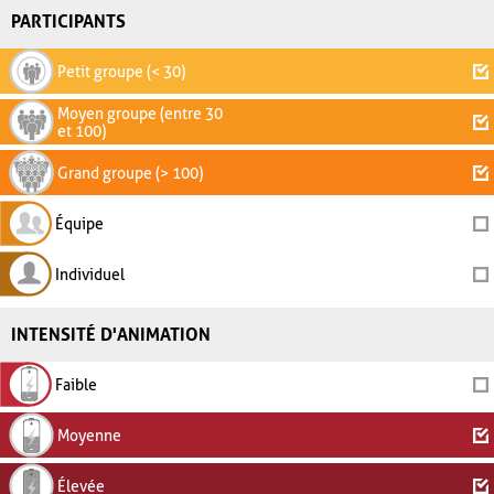
PARTICIPANTS
Petit groupe (< 30)
Moyen groupe (entre 30
et 100)
Grand groupe (> 100)
Équipe
Individuel
INTENSITÉ D'ANIMATION
Faible
Moyenne
Élevée