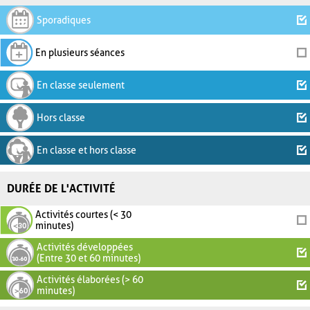
Sporadiques
En plusieurs séances
En classe seulement
Hors classe
En classe et hors classe
DURÉE DE L'ACTIVITÉ
Activités courtes (< 30
minutes)
Activités développées
(Entre 30 et 60 minutes)
Activités élaborées (> 60
minutes)