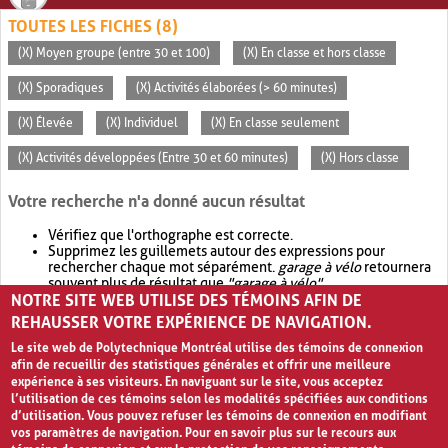
TOUTES LES FICHES (8)
(X) Moyen groupe (entre 30 et 100)
(X) En classe et hors classe
(X) Sporadiques
(X) Activités élaborées (> 60 minutes)
(X) Élevée
(X) Individuel
(X) En classe seulement
(X) Activités développées (Entre 30 et 60 minutes)
(X) Hors classe
Votre recherche n'a donné aucun résultat
Vérifiez que l'orthographe est correcte.
Supprimez les guillemets autour des expressions pour
rechercher chaque mot séparément.
garage à vélo
retournera
souvent plus de résultat que
"garage à vélo"
.
NOTRE SITE WEB UTILISE DES TÉMOINS AFIN DE
Envisagez d'élargir votre recherche avec
OR
.
garage OR vélo
retournera souvent plus de résultat que
garage à vélo
.
REHAUSSER VOTRE EXPÉRIENCE DE NAVIGATION.
Le site web de Polytechnique Montréal utilise des témoins de connexion
afin de recueillir des statistiques générales et offrir une meilleure
expérience à ses visiteurs. En naviguant sur le site, vous acceptez
l’utilisation de ces témoins selon les modalités spécifiées aux conditions
d’utilisation. Vous pouvez refuser les témoins de connexion en modifiant
vos paramètres de navigation. Pour en savoir plus sur le recours aux