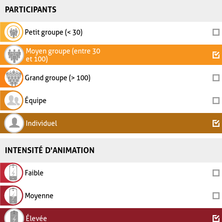
PARTICIPANTS
Petit groupe (< 30)
Moyen groupe (entre 30
et 100)
Grand groupe (> 100)
Équipe
Individuel
INTENSITÉ D'ANIMATION
Faible
Moyenne
Élevée