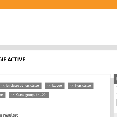
IE ACTIVE
(X) En classe et hors classe
(X) Élevée
(X) Hors classe
ne
(X) Grand groupe (> 100)
n résultat