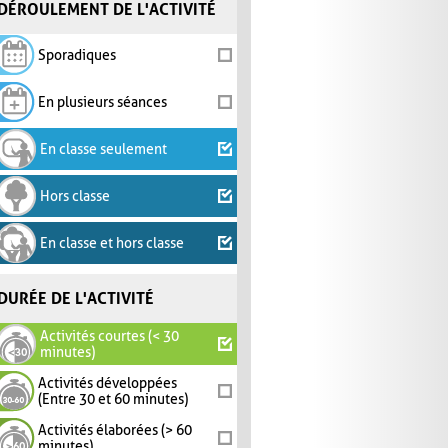
DÉROULEMENT DE L'ACTIVITÉ
Sporadiques
En plusieurs séances
En classe seulement
Hors classe
En classe et hors classe
DURÉE DE L'ACTIVITÉ
Activités courtes (< 30
minutes)
Activités développées
(Entre 30 et 60 minutes)
Activités élaborées (> 60
minutes)