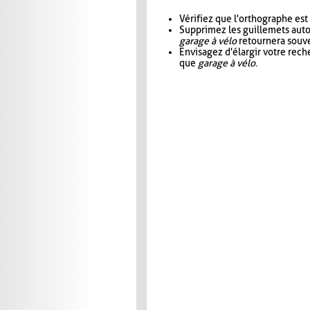
Vérifiez que l'orthographe est
Supprimez les guillemets aut
garage à vélo
retournera souve
Envisagez d'élargir votre rec
que
garage à vélo
.