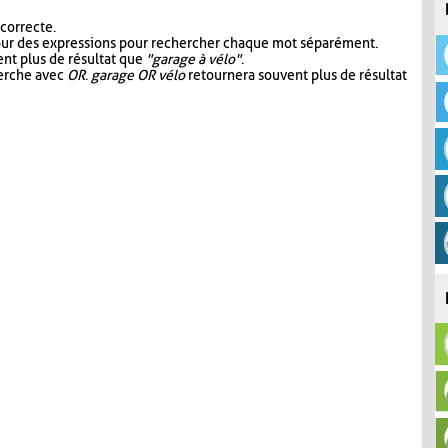
 correcte.
our des expressions pour rechercher chaque mot séparément.
nt plus de résultat que
"garage à vélo"
.
herche avec
OR
.
garage OR vélo
retournera souvent plus de résultat